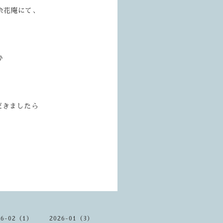
余花庵にて、
ひ
だきましたら
26-02（1）
2026-01（3）